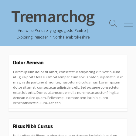
Skip
Tremarchog
to
content
Search
Men
Archwilio Pencaer yng ngogledd Penfro |
Toggle
Exploring Pencaer in North Pembrokeshire
Dolor Aenean
Lorem ipsum dolor sit amet, consectetur adipiscing elit. Vestibulum
id ligula porta felis euismod semper. Cum sociis natoque penatibus et
magnis dis parturient montes, nascetur ridiculus mus. Lorem ipsum
dolor sit amet, consectetur adipiscing elit. Sed posuere consectetur
est at lobortis. Donec ullamcorper nulla non metus auctor fringilla.
Aenean eu leo quam. Pellentesque ornare sem lacinia quam
venenatis vestibulum. Aenean...
Risus Nibh Cursus
Nulla vitae elit libero, a pharetra augue. Aenean lacinia bibendum