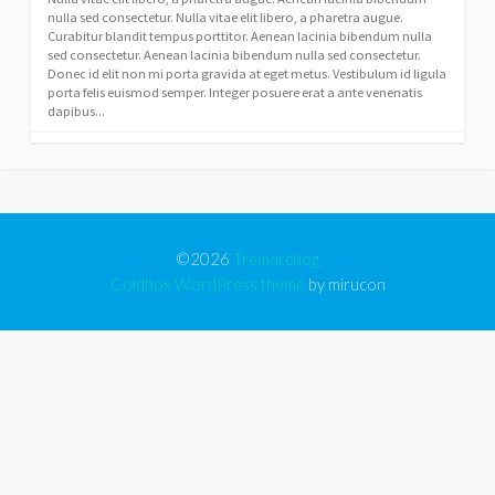
nulla sed consectetur. Nulla vitae elit libero, a pharetra augue.
Curabitur blandit tempus porttitor. Aenean lacinia bibendum nulla
sed consectetur. Aenean lacinia bibendum nulla sed consectetur.
Donec id elit non mi porta gravida at eget metus. Vestibulum id ligula
porta felis euismod semper. Integer posuere erat a ante venenatis
dapibus...
©2026
Tremarchog
Coldbox WordPress theme
by mirucon